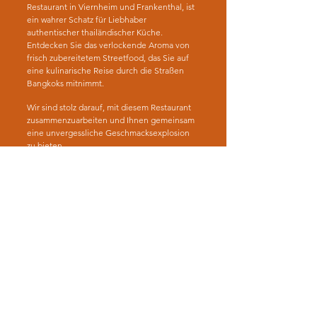
Restaurant in Viernheim und Frankenthal, ist
ein wahrer Schatz für Liebhaber
authentischer thailändischer Küche.
Entdecken Sie das verlockende Aroma von
frisch zubereitetem Streetfood, das Sie auf
eine kulinarische Reise durch die Straßen
Bangkoks mitnimmt.
Wir sind stolz darauf, mit diesem Restaurant
zusammenzuarbeiten und Ihnen gemeinsam
eine unvergessliche Geschmacksexplosion
zu bieten.
Wir haben Ihr Interesse geweckt? Dann
schauen Sie doch mal bei unserem Partner
vorbei!
STREETFOOD IN VIERNHEIM &
FRANKENTHAL.
OHNE GLUTAMAT.
SCHNELL & LECKER.